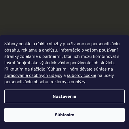
Súbory cookie a ďalšie služby používame na personalizáciu
obsahu, reklamu a analýzu. Informácie o vašom používaní
stránky zdieľame s partnermi, ktorí ich môžu kombinovať s
inými údajmi ako výsledok vášho používania ich služieb.
Kliknutím na tlačidlo "Súhlasím" nám dávate súhlas na
spracovanie osobných údajov
a
súborov cookie
na účely
personalizácie obsahu, reklamy a analýzy.
panske-sportove-bandaze/,panske-bandaze-
chodidlo/,panske-bandaze-
Nastavenie
achilovka/,panske-bandaze-clenok/,panske-
bandaze-koleno/
Súhlasím