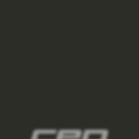
BEŽECKÉ TRIČKO S KRÁTKYM RUKÁVOM PÁNSKE -
RED
€34,97