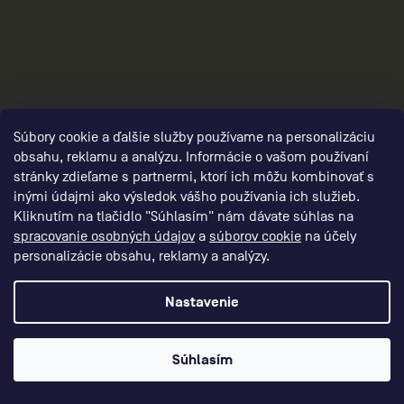
panske-kompresne-navleky/,panske-navleky-
na-nohy/,panske-navleky-na-ruky/
Súbory cookie a ďalšie služby používame na personalizáciu
obsahu, reklamu a analýzu. Informácie o vašom používaní
stránky zdieľame s partnermi, ktorí ich môžu kombinovať s
inými údajmi ako výsledok vášho používania ich služieb.
Kliknutím na tlačidlo "Súhlasím" nám dávate súhlas na
spracovanie osobných údajov
a
súborov cookie
na účely
personalizácie obsahu, reklamy a analýzy.
3
Nastavenie
Súhlasím