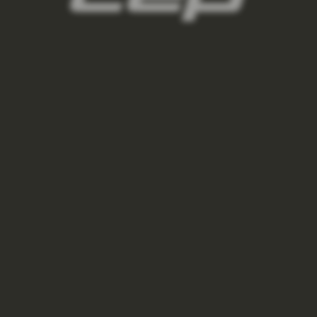
VÝPREDAJ
€49,95
–29 %
BEŽECKÉ TRIČKO S KRÁTKYM RUKÁVOM PÁNSKE -