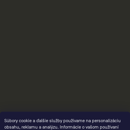
collection/,damske-darcekove-poukazy/
2
Súbory cookie a ďalšie služby používame na personalizáciu
obsahu, reklamu a analýzu. Informácie o vašom používaní