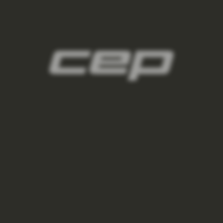
2
panske-kompresne-navleky/,panske-navleky-