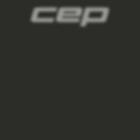
navleky-na-nohy/,damske-navleky-na-ruky/
3