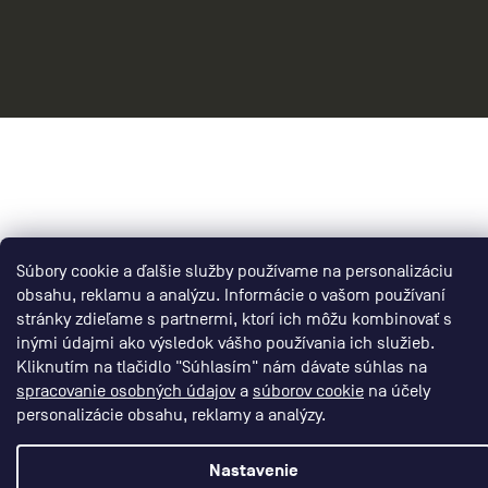
Vytvoril Shoptet Premium
CEP – RUN BETTER
Copyright 2026
. Všetky práva vyhradené.
Súbory cookie a ďalšie služby používame na personalizáciu
obsahu, reklamu a analýzu. Informácie o vašom používaní
stránky zdieľame s partnermi, ktorí ich môžu kombinovať s
inými údajmi ako výsledok vášho používania ich služieb.
Kliknutím na tlačidlo "Súhlasím" nám dávate súhlas na
spracovanie osobných údajov
a
súborov cookie
na účely
personalizácie obsahu, reklamy a analýzy.
Nastavenie