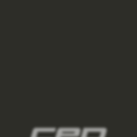
VÝPREDAJ
€25
–30 %