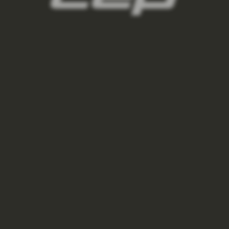
VYSOKÉ OUTDOOROVÉ PONOŽKY LIGHT MERINO
DÁMSKE
€17,47
berry/grey
stonegrey/grey
marineblue/grey
sungold/black
VÝPREDAJ
€25
–30 %