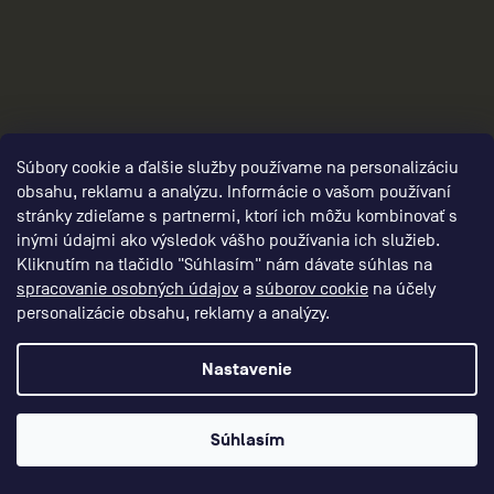
3
Súbory cookie a ďalšie služby používame na personalizáciu
obsahu, reklamu a analýzu. Informácie o vašom používaní
stránky zdieľame s partnermi, ktorí ich môžu kombinovať s
inými údajmi ako výsledok vášho používania ich služieb.
Kliknutím na tlačidlo "Súhlasím" nám dávate súhlas na
spracovanie osobných údajov
a
súborov cookie
na účely
personalizácie obsahu, reklamy a analýzy.
Nastavenie
damske-kompresne-oblecenie/,damske-
Súhlasím
kompresne-nohavice/,damske-kompresne-
sortky/