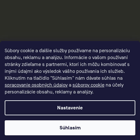
2
Súbory cookie a ďalšie služby používame na personalizáciu
obsahu, reklamu a analýzu. Informácie o vašom používaní
stránky zdieľame s partnermi, ktorí ich môžu kombinovať s
inými údajmi ako výsledok vášho používania ich služieb.
Kliknutím na tlačidlo "Súhlasím" nám dávate súhlas na
spracovanie osobných údajov
a
súborov cookie
na účely
personalizácie obsahu, reklamy a analýzy.
Nastavenie
Vytvoril Shoptet Premium
Súhlasím
CEP – RUN BETTER
Copyright 2026
. Všetky práva vyhradené.