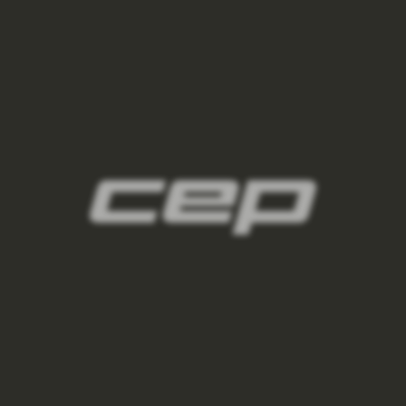
damske-kompresne-ponozky/,damske-
vysoke-ponozky/,damske-kratke-
ponozky/,damske-clenkove-
ponozky/,damske-nizke-ponozky/
2