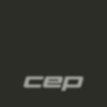
2
panske-kompresne-navleky/,panske-navleky-