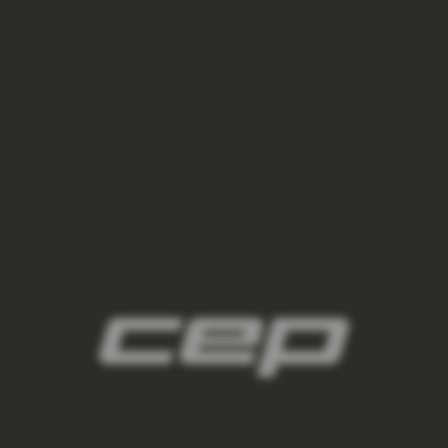
2
panske-kompresne-navleky/,panske-navleky-
na-nohy/,panske-navleky-na-ruky/