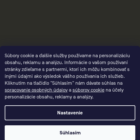
2
Súbory cookie a ďalšie služby používame na personalizáciu
obsahu, reklamu a analýzu. Informácie o vašom používaní
stránky zdieľame s partnermi, ktorí ich môžu kombinovať s
inými údajmi ako výsledok vášho používania ich služieb.
Kliknutím na tlačidlo "Súhlasím" nám dávate súhlas na
spracovanie osobných údajov
a
súborov cookie
na účely
personalizácie obsahu, reklamy a analýzy.
Nastavenie
Vytvoril Shoptet Premium
Súhlasím
CEP – RUN BETTER
Copyright 2026
. Všetky práva vyhradené.