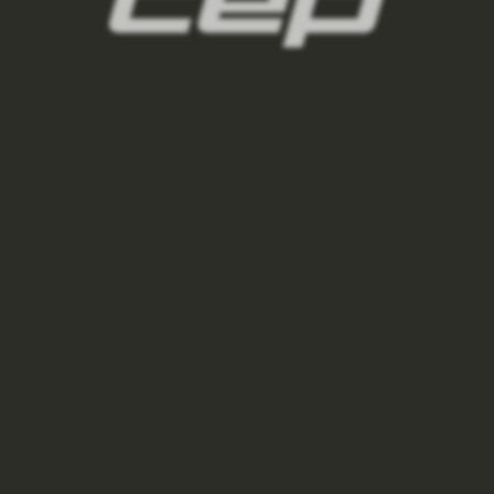
damske-kompresne-ponozky/,damske-
vysoke-ponozky/,damske-kratke-
ponozky/,damske-clenkove-
ponozky/,damske-nizke-ponozky/
2