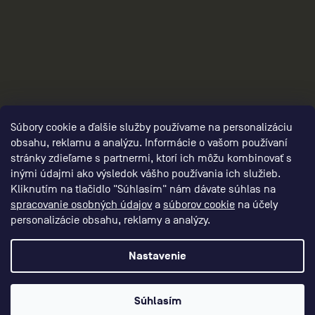
2
Súbory cookie a ďalšie služby používame na personalizáciu
obsahu, reklamu a analýzu. Informácie o vašom používaní
stránky zdieľame s partnermi, ktorí ich môžu kombinovať s
inými údajmi ako výsledok vášho používania ich služieb.
Kliknutím na tlačidlo "Súhlasím" nám dávate súhlas na
spracovanie osobných údajov
a
súborov cookie
na účely
personalizácie obsahu, reklamy a analýzy.
Nastavenie
Vytvoril Shoptet Premium
Súhlasím
CEP – RUN BETTER
Copyright 2026
. Všetky práva vyhradené.