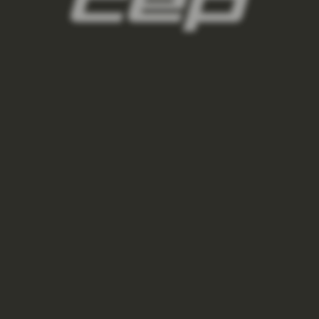
panske-kompresne-navleky/,panske-navleky-
na-nohy/,panske-navleky-na-ruky/