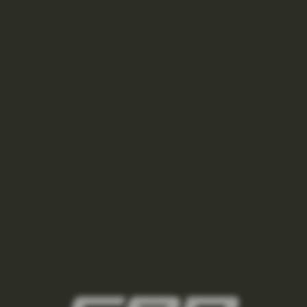
damske-kompresne-ponozky/,damske-
vysoke-ponozky/,damske-kratke-
ponozky/,damske-clenkove-
ponozky/,damske-nizke-ponozky/
2