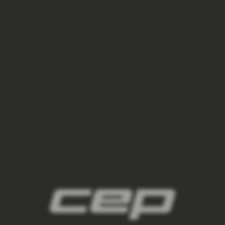
panske-kompresne-navleky/,panske-navleky-
na-nohy/,panske-navleky-na-ruky/
3