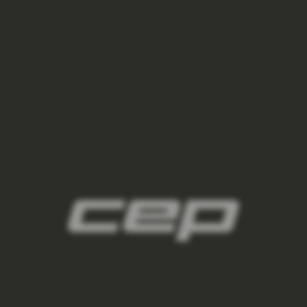
damske-kompresne-ponozky/,damske-
vysoke-ponozky/,damske-kratke-
ponozky/,damske-clenkove-
ponozky/,damske-nizke-ponozky/