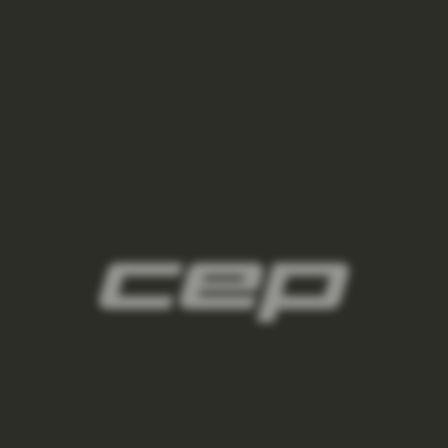
panske-kompresne-navleky/,panske-navleky-
na-nohy/,panske-navleky-na-ruky/