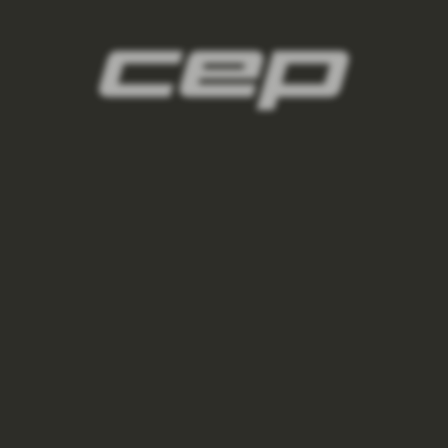
2
panske-kompresne-navleky/,panske-navleky-
na-nohy/,panske-navleky-na-ruky/