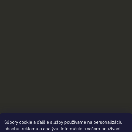
collection/,damske-darcekove-poukazy/
2
Súbory cookie a ďalšie služby používame na personalizáciu
obsahu, reklamu a analýzu. Informácie o vašom používaní