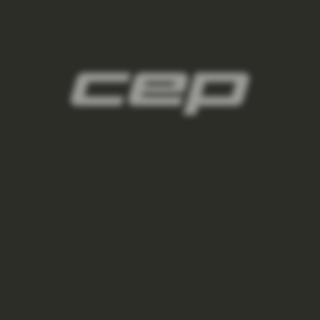
2
panske-kompresne-navleky/,panske-navleky-