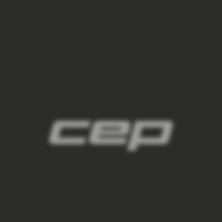
3
damske-kompresne-navleky/,damske-
navleky-na-nohy/,damske-navleky-na-ruky/