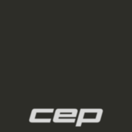
ponozky/,damske-nizke-ponozky/
2