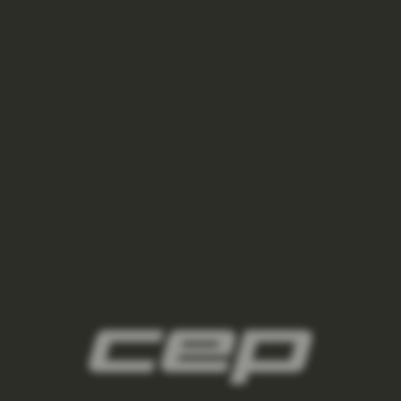
ponozky/,damske-nizke-ponozky/
2