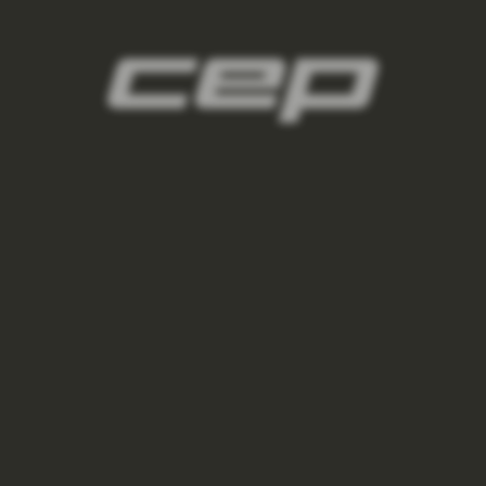
2
panske-kompresne-navleky/,panske-navleky-
na-nohy/,panske-navleky-na-ruky/