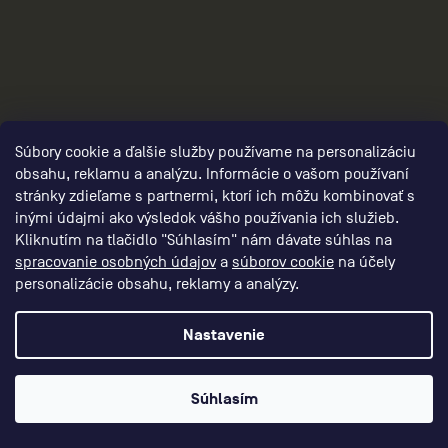
panske-kompresne-oblecenie/,panske-
kompresne-nohavice-a-leginy/,panske-
kompresne-sortky/
Súbory cookie a ďalšie služby používame na personalizáciu
obsahu, reklamu a analýzu. Informácie o vašom používaní
stránky zdieľame s partnermi, ktorí ich môžu kombinovať s
inými údajmi ako výsledok vášho používania ich služieb.
Kliknutím na tlačidlo "Súhlasím" nám dávate súhlas na
spracovanie osobných údajov
a
súborov cookie
na účely
personalizácie obsahu, reklamy a analýzy.
3
Nastavenie
Súhlasím