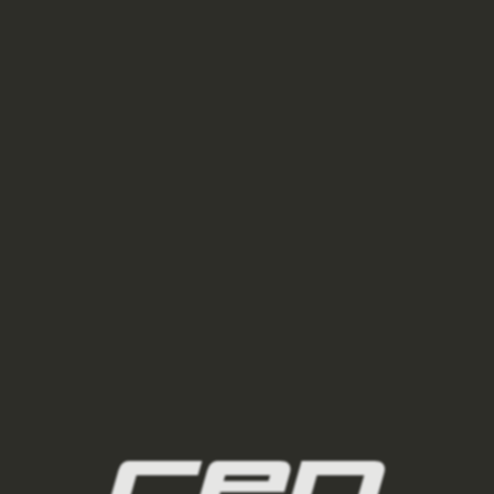
BEŽECKÉ BOTY OMNISPEED BOWTECH PÁNSKE
RED/MARIGOLD FADE
€154
AKCIA
€220
–30 %