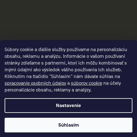
2
Súbory cookie a ďalšie služby používame na personalizáciu
obsahu, reklamu a analýzu. Informácie o vašom používaní
stránky zdieľame s partnermi, ktorí ich môžu kombinovať s
inými údajmi ako výsledok vášho používania ich služieb.
Kliknutím na tlačidlo "Súhlasím" nám dávate súhlas na
spracovanie osobných údajov
a
súborov cookie
na účely
personalizácie obsahu, reklamy a analýzy.
Nastavenie
Vytvoril Shoptet Premium
Súhlasím
CEP – RUN BETTER
Copyright 2026
. Všetky práva vyhradené.