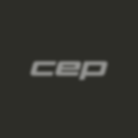
damske-kompresne-ponozky/,damske-
vysoke-ponozky/,damske-kratke-
ponozky/,damske-clenkove-
ponozky/,damske-nizke-ponozky/
2