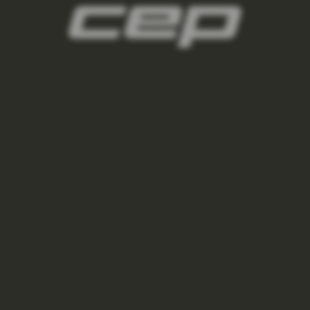
panske-kompresne-navleky/,panske-navleky-
na-nohy/,panske-navleky-na-ruky/