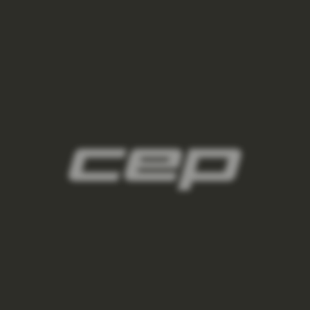
damske-kompresne-ponozky/,damske-
vysoke-ponozky/,damske-kratke-
ponozky/,damske-clenkove-
ponozky/,damske-nizke-ponozky/
2